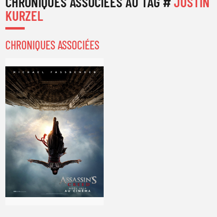
CHRONIQUES ASSOCIÉES AU TAG #
JUSTIN
de
Justin Kurzel
KURZEL
CHRONIQUES ASSOCIÉES