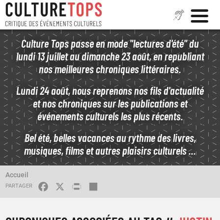
Aller
Culture Tops passe en mode "lectures d'été" du
au
lundi 13 juillet au dimanche 23 août, en republiant
contenu
nos meilleures chroniques littéraires.
principal
Lundi 24 août, nous reprenons nos fils d'actualité
et nos chroniques sur les publications et
événements culturels les plus récents.
Bel été, belles vacances au rythme des livres,
musiques, films et autres plaisirs culturels ...
CINÉMA
FIL
Accueil
D'ARIANE
FACEBOOK
X
PRINT
SHARE
ASSASIN'S CREED