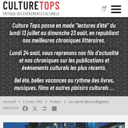
Aller
Culture Tops passe en mode "lectures d'été" du
au
lundi 13 juillet au dimanche 23 août, en republiant
contenu
nos meilleures chroniques littéraires.
principal
Lundi 24 août, nous reprenons nos fils d'actualité
et nos chroniques sur les publications et
événements culturels les plus récents.
Bel été, belles vacances au rythme des livres,
musiques, films et autres plaisirs culturels ...
FIL
Accueil
Livres / BD
Polars
Le carré des indigents
D'ARIANE
FACEBOOK
X
PRINT
SHARE