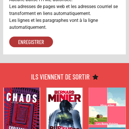
Les adresses de pages web et les adresses courriel se
transforment en liens automatiquement.
Les lignes et les paragraphes vont à la ligne
automatiquement.
POLARS
POLARS
POLARS
SPÉCIAL
RUPTURES
LES BONS
LECTURES
VOISINS
D’ÉTÉ 2026 -
de
ILS VIENNENT DE SORTIR
Bernard Minier
CHAOS
de
Nina Allan
de
Christopher
Bollen