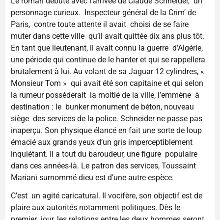
Le roman débute avec l’arrivée de Claude Schneider, un
personnage curieux. Inspecteur général de la Crim’ de
Paris, contre toute attente il avait choisi de se faire
muter dans cette ville qu’il avait quittée dix ans plus tôt.
En tant que lieutenant, il avait connu la guerre d’Algérie,
une période qui continue de le hanter et qui se rappellera
brutalement à lui. Au volant de sa Jaguar 12 cylindres, «
Monsieur Tom » qui avait été son capitaine et qui selon
la rumeur possèderait la moitié de la ville, l’emmène à
destination : le bunker monument de béton, nouveau
siège des services de la police. Schneider ne passe pas
inaperçu. Son physique élancé en fait une sorte de loup
émacié aux grands yeux d’un gris imperceptiblement
inquiétant. Il a tout du baroudeur, une figure populaire
dans ces années-là. Le patron des services, Toussaint
Mariani surnommé dieu est d’une autre espèce.
C’est un agité caricatural. Il vocifère, son objectif est de
plaire aux autorités notamment politiques. Dès le
premier jour, les relations entre les deux hommes seront