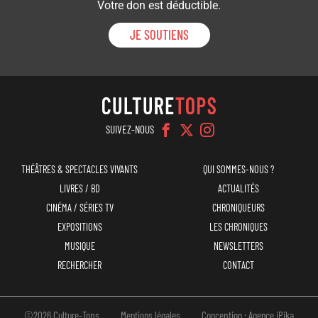
Votre don est déductible.
JE SOUTIENS
SUIVEZ-NOUS
Navigation
Menu
THÉÂTRES & SPECTACLES VIVANTS
QUI SOMMES-NOUS ?
principale
top
LIVRES / BD
ACTUALITÉS
CINÉMA / SÉRIES TV
CHRONIQUEURS
EXPOSITIONS
LES CHRONIQUES
MUSIQUE
NEWSLETTERS
RECHERCHER
CONTACT
Pied
©2026 Culture-Tops
Mentions légales
Conception : Agence iPika