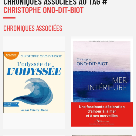
CHRONIQUES ASSOCIÉES AU TAG #
de
de
Christophe Ono-Dit-Biot
Christophe Ono-Dit-Biot
CHRISTOPHE ONO-DIT-BIOT
CHRONIQUES ASSOCIÉES
ROMANS
ESSAIS
TROUVER REFUGE
LA MINUTE ANTIQUE
de
de
Christophe Ono-Dit-Bio
Christophe Ono-dit-Biot