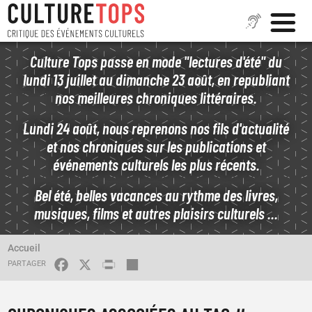
Aller
Culture Tops passe en mode "lectures d'été" du
au
lundi 13 juillet au dimanche 23 août, en republiant
contenu
nos meilleures chroniques littéraires.
principal
Lundi 24 août, nous reprenons nos fils d'actualité
et nos chroniques sur les publications et
événements culturels les plus récents.
Bel été, belles vacances au rythme des livres,
musiques, films et autres plaisirs culturels ...
LIVRES AUDIO
ROMANS
FIL
Accueil
D'ARIANE
FACEBOOK
X
PRINT
SHARE
L’ODYSSÉE DE L’ODYSSÉE
MER INTÉRIEURE