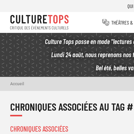
Aller
Men
QUI
au
top
Navigation
contenu
THÉÂTRES &
principale
principal
Culture Tops passe en mode "lectures d'
THÉÂTRE
THÉÂTRE
Lundi 24 août, nous reprenons nos fi
Bel été, belles v
CAMUS - CASARÈS : UNE
QUAI OUES
GÉOGRAPHIE AMOUREUSE
FIL
Accueil
D'ARIANE
de
de
Bernard-Marie K
D’après la correspondance entre
CHRONIQUES ASSOCIÉES AU TAG 
Albert Camus et Maria Casarès
CHRONIQUES ASSOCIÉES