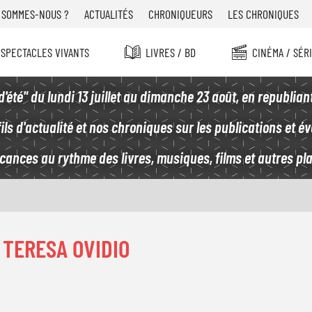
u
 SOMMES-NOUS ?
ACTUALITÉS
CHRONIQUEURS
LES CHRONIQUES
 SPECTACLES VIVANTS
LIVRES / BD
CINÉMA / SÉR
été" du lundi 13 juillet au dimanche 23 août, en republian
ls d'actualité et nos chroniques sur les publications et é
acances au rythme des livres, musiques, films et autres plai
T
oltès
#
TERESA OVIDIO