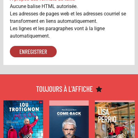
Aucune balise HTML autorisée.
Les adresses de pages web et les adresses courriel se
transforment en liens automatiquement.
Les lignes et les paragraphes vont à la ligne
automatiquement.
SEUL(E)-EN-
SEUL(E)-EN-
SEUL(E)-EN-
SCÈNE
SCÈNE
SCÈNE
MÉROU
COME BACK
C’EST
COMPLIQUÉ,
TOUJOURS À L'AFFICHE
JE
de
de
Lou Trotignon
Pierre-
T’EXPLIQUERAI
Emmanuel
Barré et Arsen
de
Lisa Perrio et
Florian Nardone