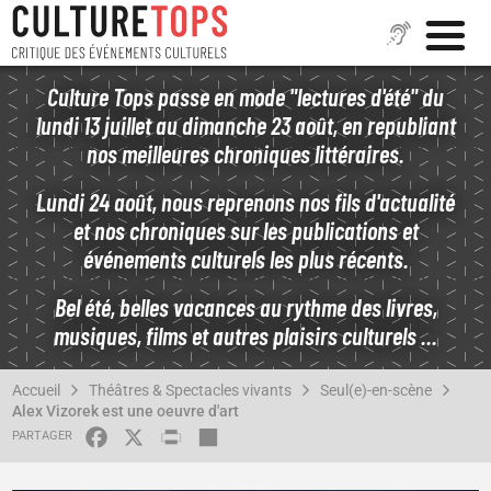
Aller
Culture Tops passe en mode "lectures d'été" du
au
lundi 13 juillet au dimanche 23 août, en republiant
contenu
nos meilleures chroniques littéraires.
principal
Lundi 24 août, nous reprenons nos fils d'actualité
et nos chroniques sur les publications et
événements culturels les plus récents.
Bel été, belles vacances au rythme des livres,
musiques, films et autres plaisirs culturels ...
FIL
Accueil
Théâtres & Spectacles vivants
Seul(e)-en-scène
D'ARIANE
Alex Vizorek est une oeuvre d'art
FACEBOOK
X
PRINT
SHARE