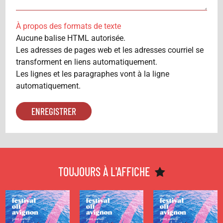
À propos des formats de texte
Aucune balise HTML autorisée.
Les adresses de pages web et les adresses courriel se
transforment en liens automatiquement.
Les lignes et les paragraphes vont à la ligne
automatiquement.
THÉÂTRE
THÉÂTRE
THÉÂTRE
EN DIRECT DU
EN DIRECT DU
EN DIRECT DU
FESTIVAL OFF
FESTIVAL OFF
FESTIVAL OFF
D'AVIGNON -
D'AVIGNON -
D'AVIGNON -
TOUJOURS À L'AFFICHE
SAMEDI 25
JEUDI 23
MERCREDI 22
JUILLET
JUILLET
JUILLET