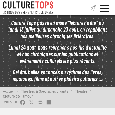
Aller
Culture Tops passe en mode "lectures d'été" du
au
lundi 13 juillet au dimanche 23 août, en republiant
contenu
nos meilleures chroniques littéraires.
principal
Lundi 24 août, nous reprenons nos fils d'actualité
et nos chroniques sur les publications et
événements culturels les plus récents.
Bel été, belles vacances au rythme des livres,
musiques, films et autres plaisirs culturels ...
FIL
Accueil
Théâtres & Spectacles vivants
Théâtre
D'ARIANE
Clôture de l’amour
FACEBOOK
X
PRINT
SHARE