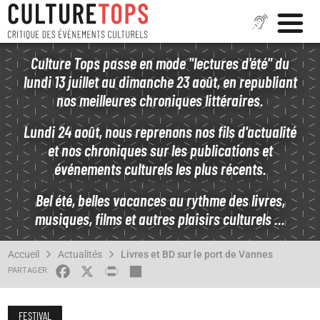
Aller
Culture Tops passe en mode "lectures d'été" du
au
lundi 13 juillet au dimanche 23 août, en republiant
contenu
nos meilleures chroniques littéraires.
principal
Lundi 24 août, nous reprenons nos fils d'actualité
et nos chroniques sur les publications et
événements culturels les plus récents.
Bel été, belles vacances au rythme des livres,
musiques, films et autres plaisirs culturels ...
FIL
Accueil
Actualités
Livres et BD sur le port de Vannes
D'ARIANE
FACEBOOK
X
PRINT
SHARE
FESTIVAL