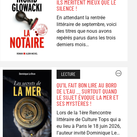
ILS MÉRITENT MIEUX QUE LE
SILENCE !
En attendant la rentrée
littéraire de septembre, voici
des titres que nous avons
repérés parus dans les trois
derniers mois…
Image
LECTURE
QU’IL FAIT BON LIRE AU BORD
DE L’EAU … SURTOUT QUAND
LE SUJET ÉVOQUE LA MER ET
SES MYSTÈRES !
Lors de la 1ère Rencontre
littéraire de Culture Tops qui a
eu lieu à Paris le 18 juin 2026,
l’auteur invité Dominique Le…