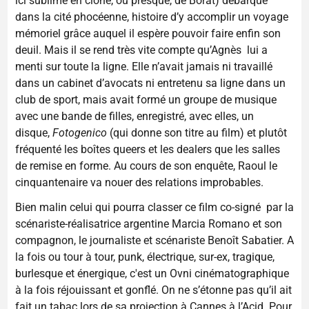
ici sublime en clone, ou presque, de Borat) débarque
dans la cité phocéenne, histoire d’y accomplir un voyage
mémoriel grâce auquel il espère pouvoir faire enfin son
deuil. Mais il se rend très vite compte qu’Agnès lui a
menti sur toute la ligne. Elle n’avait jamais ni travaillé
dans un cabinet d’avocats ni entretenu sa ligne dans un
club de sport, mais avait formé un groupe de musique
avec une bande de filles, enregistré, avec elles, un
disque,
Fotogenico
(qui donne son titre au film) et plutôt
fréquenté les boîtes queers et les dealers que les salles
de remise en forme. Au cours de son enquête, Raoul le
cinquantenaire va nouer des relations improbables.
Bien malin celui qui pourra classer ce film co-signé par la
scénariste-réalisatrice argentine Marcia Romano et son
compagnon, le journaliste et scénariste Benoît Sabatier. A
la fois ou tour à tour, punk, électrique, sur-ex, tragique,
burlesque et énergique, c'est un Ovni cinématographique
à la fois réjouissant et gonflé. On ne s’étonne pas qu’il ait
fait un tabac lors de sa projection à Cannes à l’Acid. Pour