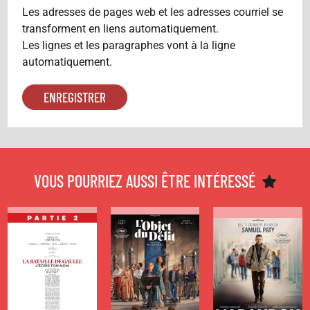
Les adresses de pages web et les adresses courriel se
transforment en liens automatiquement.
Les lignes et les paragraphes vont à la ligne
automatiquement.
CINÉMA
CINÉMA
CINÉMA
A VOIR AU
A VOIR AU
A VOIR AU
CINÉMA
CINÉMA
CINÉMA
CETTE
CETTE
CETTE
VOUS POURRIEZ AUSSI ÊTRE INTÉRESSÉ
SEMAINE
SEMAINE
SEMAINE