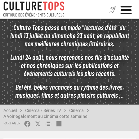
Aller
Culture Tops passe en mode "lectures d'été" du
au
lundi 13 juillet au dimanche 23 août, en republiant
contenu
nos meilleures chroniques littéraires.
principal
Lundi 24 août, nous reprenons nos fils d'actualité
et nos chroniques sur les publications et
événements culturels les plus récents.
Bel été, belles vacances au rythme des livres,
musiques, films et autres plaisirs culturels ...
FIL
Accueil
Cinéma / Séries TV
Cinéma
D'ARIANE
A voir également au cinéma cette semaine
FACEBOOK
X
PRINT
SHARE