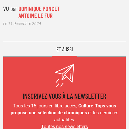
VU
par
DOMINIQUE PONCET
ANTOINE LE FUR
Le 11 décembre 2024
ET AUSSI
INSCRIVEZ VOUS À LA NEWSLETTER
Tous les 15 jours en libre accès,
Culture-Tops vous
propose une sélection de chroniques
et les dernières
actualités.
Toutes nos newsletters