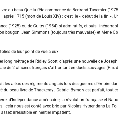
euvre du beau Que la fête commence de Bertrand Tavernier (1975)
 après 1715 (mort de Louis XIV) : c’est le « début de la fin ». U
Gance (1925) ou de Guitry (1954) si admiratifs, et puis l’inénarra
éon bougon, Jean Simmons (toujours très mauvaise) et Merle O
folies de leur point de vue à eux :
ier long métrage de Ridley Scott, d’après une nouvelle de Joseph
vraie de 2 officiers français s’affrontant en duels sauvages (Pri
suit les aléas des régiments anglais lors des guerres d’Empire 
iré du beau livre de Thackeray ; Gabriel Byrne y est parfait, tou
 guerre d’Indépendance américaine, la révolution française et Na
 : cela nous est conté avec brio par Nicolas Hytner dans La Fol
 assez irrésistible en héritier impatient.