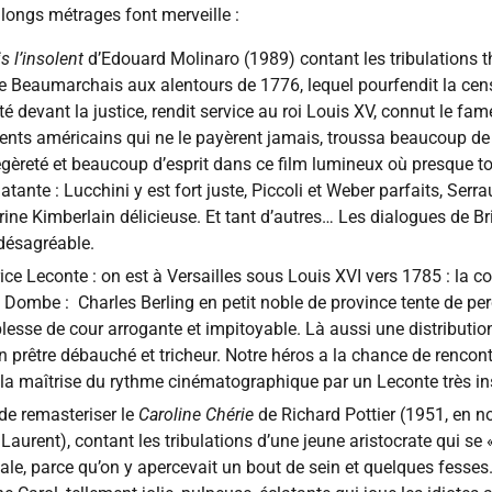
5 longs métrages font merveille :
 l’insolent
d’Edouard Molinaro (1989) contant les tribulations th
de Beaumarchais aux alentours de 1776, lequel pourfendit la cen
lité devant la justice, rendit service au roi Louis XV, connut le fam
ents américains qui ne le payèrent jamais, troussa beaucoup de 
égèreté et beaucoup d’esprit dans ce film lumineux où presque to
atante : Lucchini y est fort juste, Piccoli et Weber parfaits, Serr
ne Kimberlain délicieuse. Et tant d’autres… Les dialogues de Br
 désagréable.
ce Leconte : on est à Versailles sous Louis XVI vers 1785 : la cou
Dombe : Charles Berling en petit noble de province tente de per
lesse de cour arrogante et impitoyable. Là aussi une distributi
 prêtre débauché et tricheur. Notre héros a la chance de rencon
 la maîtrise du rythme cinématographique par un Leconte très in
de remasteriser le
Caroline Chérie
de Richard Pottier (1951, en no
Laurent), contant les tribulations d’une jeune aristocrate qui se
dale, parce qu’on y apercevait un bout de sein et quelques fesses.