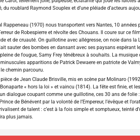
ne Carol, tellement jolie, pulpeuse, éclatante qui joue les idiotes
 du roublard Raymond Souplex et d’une pléiade d’acteurs aujour
l Rappeneau (1970) nous transportent vers Nantes, 10 années pl
rreur de Robespierre et révolte des Chouans. Il coure sur ce film 
tude et de cruauté. On guillotine avec allégresse, on noie dans la 
 fait sauter des bombes en dansant avec ses paysans espérant l
 pleine de fougue, Samy Frey ténébreux à souhaits. La musique 
t minuscules apparitions de Patrick Dewaere en patriote de Valmy
le le chemin parcouru.
a pièce de Jean Claude Brisville, mis en scène par Molinaro (1992) 
naparte « hors la loi » et vaincu (1814). La fête est finie, et l
 un dialogue coupant comme une guillotine, ces 30 ans de folie 
Prince de Bénévent par la volonté de l’Empereur, l’évêque et l’ora
valisent de talent : c’est à la fois simple et somptueux, teinté d
dra plus jamais.