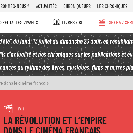
u
 SOMMES-NOUS ?
ACTUALITÉS
CHRONIQUEURS
LES CHRONIQUES
 SPECTACLES VIVANTS
LIVRES / BD
CINÉMA / SÉR
été" du lundi 13 juillet au dimanche 23 août, en republian
ls d'actualité et nos chroniques sur les publications et é
acances au rythme des livres, musiques, films et autres plai
re dans le cinéma français
DVD
LA RÉVOLUTION ET L’EMPIRE
DANS LE CINÉMA FRANÇAIS