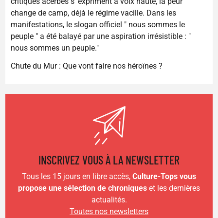
critiques acerbes s' expriment à voix haute, la peur
change de camp, déjà le régime vacille. Dans les
manifestations, le slogan officiel " nous sommes le
peuple " a été balayé par une aspiration irrésistible : "
nous sommes un peuple."
Chute du Mur : Que vont faire nos héroïnes ?
INSCRIVEZ VOUS À LA NEWSLETTER
Tous les 15 jours en libre accès,
Culture-Tops vous
propose une sélection de chroniques
et les dernières
actualités.
Toutes nos newsletters