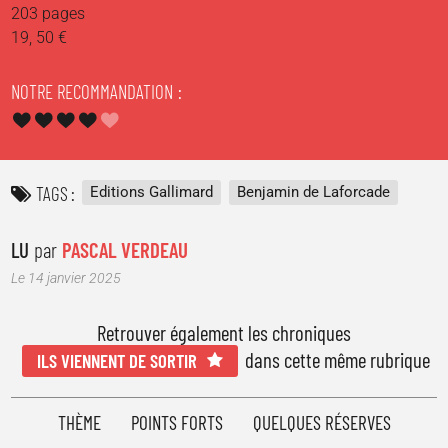
203 pages
19, 50 €
NOTRE RECOMMANDATION
TAGS
Editions Gallimard
Benjamin de Laforcade
LU
par
PASCAL VERDEAU
Le 14 janvier 2025
Retrouver également les chroniques
dans cette même rubrique
ILS VIENNENT DE SORTIR
THÈME
POINTS FORTS
QUELQUES RÉSERVES