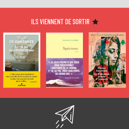
SPÉCIAL
SPÉCIAL
SPÉCIAL
LECTURES
LECTURES
LECTURES
D’ÉTÉ 2026 -
D’ÉTÉ 2026 -
D’ÉTÉ 2026 -
ILS VIENNENT DE SORTIR
LE ROI QUI
SPÉCIMEN
LE TALISMAN
VOULAIT VOIR
PERDU
LA MER
D'ANOUSH
de
Pauline Claviere
de
de
Gérard de
Pierre Jarawan
Cortanze