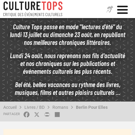
Aller
Culture Tops passe en mode "lectures d'été" du
au
lundi 13 juillet au dimanche 23 août, en republiant
contenu
nos meilleures chroniques littéraires.
principal
Lundi 24 août, nous reprenons nos fils d'actualité
et nos chroniques sur les publications et
événements culturels les plus récents.
Bel été, belles vacances au rythme des livres,
musiques, films et autres plaisirs culturels ...
FIL
Accueil
Livres / BD
Romans
Berlin Pour Elles
D'ARIANE
FACEBOOK
X
PRINT
SHARE