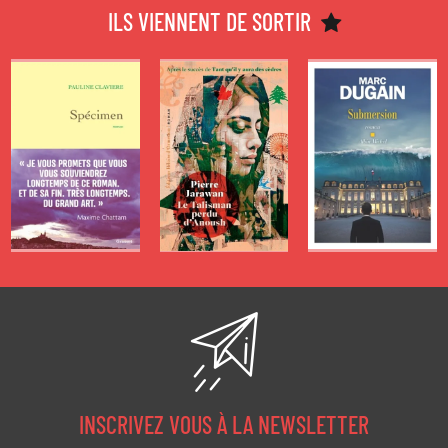
D’ÉTÉ 2026 -
D’ÉTÉ 2026 -
D’ÉTÉ 2026 -
ILS VIENNENT DE SORTIR
SPÉCIMEN
LE TALISMAN
SUBMERSION
PERDU
D'ANOUSH
de
de
Pauline Claviere
Marc Dugain
de
Pierre Jarawan
INSCRIVEZ VOUS À LA NEWSLETTER