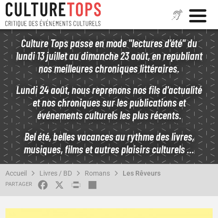
Aller
Culture Tops passe en mode "lectures d'été" du
au
lundi 13 juillet au dimanche 23 août, en republiant
contenu
nos meilleures chroniques littéraires.
principal
Lundi 24 août, nous reprenons nos fils d'actualité
et nos chroniques sur les publications et
événements culturels les plus récents.
Bel été, belles vacances au rythme des livres,
musiques, films et autres plaisirs culturels ...
FIL
Accueil
Livres / BD
Romans
Les Rêveurs
D'ARIANE
FACEBOOK
X
PRINT
SHARE