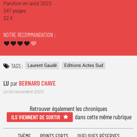
Parution en août 2025
247 pages
22 €
NOTRE RECOMMANDATION
TAGS
Laurent Gaudé
Editions Actes Sud
LU
par
BERNARD CHAVE
Le 05 novembre 2025
Retrouver également les chroniques
dans cette même rubrique
ILS VIENNENT DE SORTIR
THÈME
POINTS FORTS
QUELQUES RÉSERVES