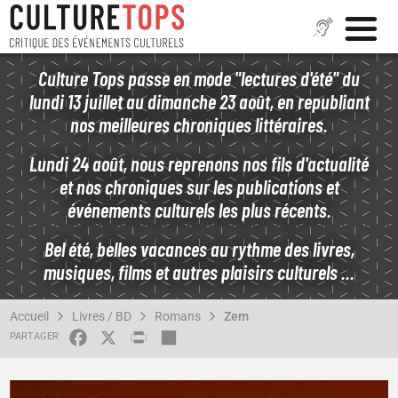
Aller
Culture Tops passe en mode "lectures d'été" du
au
lundi 13 juillet au dimanche 23 août, en republiant
contenu
nos meilleures chroniques littéraires.
principal
Lundi 24 août, nous reprenons nos fils d'actualité
et nos chroniques sur les publications et
événements culturels les plus récents.
Bel été, belles vacances au rythme des livres,
musiques, films et autres plaisirs culturels ...
FIL
Accueil
Livres / BD
Romans
Zem
D'ARIANE
FACEBOOK
X
PRINT
SHARE