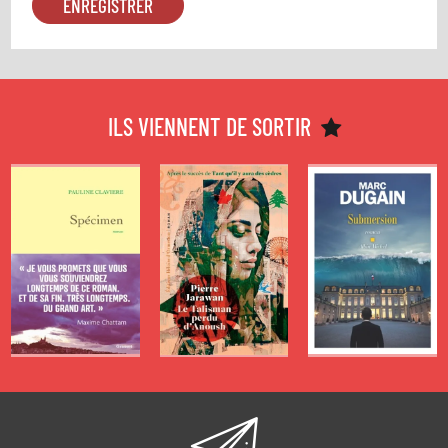
ROMANS
ROMANS
ROMANS
SPÉCIAL
SPÉCIAL
SPÉCIAL
LECTURES
LECTURES
LECTURES
D’ÉTÉ 2026 -
D’ÉTÉ 2026 -
D’ÉTÉ 2026 -
ILS VIENNENT DE SORTIR
SPÉCIMEN
LE TALISMAN
SUBMERSION
PERDU
D'ANOUSH
de
de
Pauline Claviere
Marc Dugain
de
Pierre Jarawan